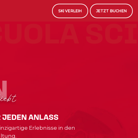
SKI VERLEIH
JETZT BUCHEN
UOLA SCI
N
N
iebt
 JEDEN ANLASS
zigartige Erlebnisse in den
ltung.