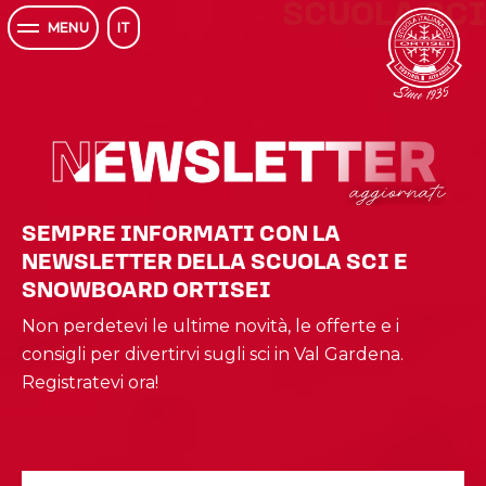
SCUOLA SCI
IT
MENU
NEWSLETTER
NEWSLETTER
aggiornati
SEMPRE INFORMATI CON LA
NEWSLETTER DELLA SCUOLA SCI E
SNOWBOARD ORTISEI
Non perdetevi le ultime novità, le offerte e i
consigli per divertirvi sugli sci in Val Gardena.
Registratevi ora!